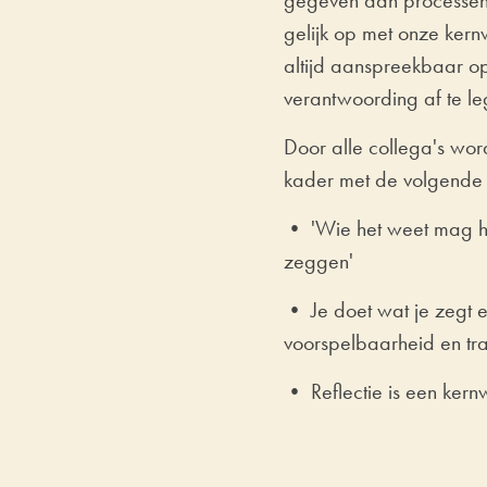
gegeven aan processen 
gelijk op met onze kern
altijd aanspreekbaar op
verantwoording af te l
Door alle collega's wor
kader met de volgende 
• 'Wie het weet mag he
zeggen'
• Je doet wat je zegt e
voorspelbaarheid en tr
• Reflectie is een kern