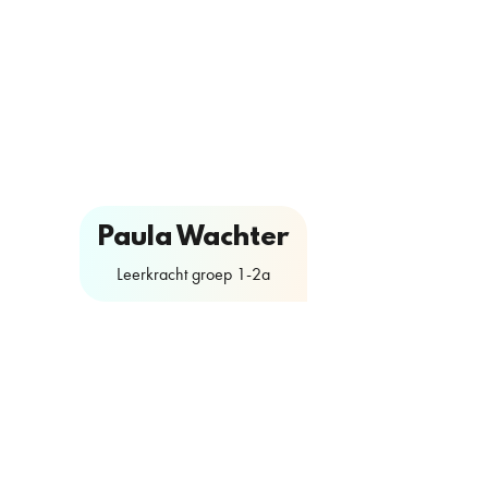
Ly
Paula Wachter
Oe
Leerkracht groep 1-2a
Leerkrac
Contactformulier
Conta